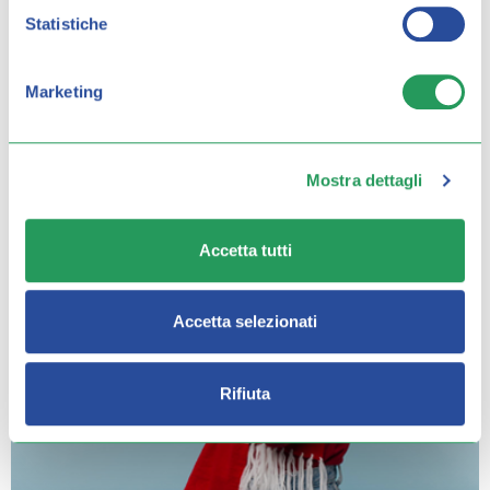
Statistiche
RITARDO DEL CICLO MESTRUALE:
POSSIBILI CAUSE E COSA FARE
Marketing
Mostra dettagli
Accetta tutti
Accetta selezionati
Rifiuta