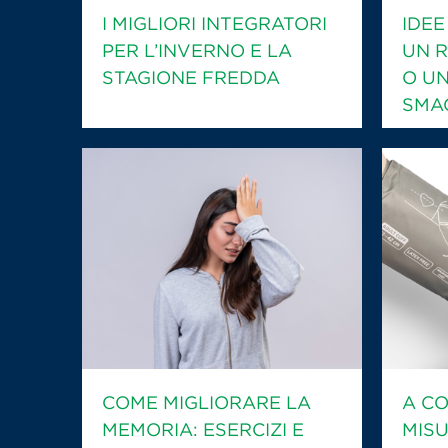
I MIGLIORI INTEGRATORI
IDEE
PER L’INVERNO E LA
UN R
STAGIONE FREDDA
O UN
SMA
COME MIGLIORARE LA
A CO
MEMORIA: ESERCIZI E
MIS