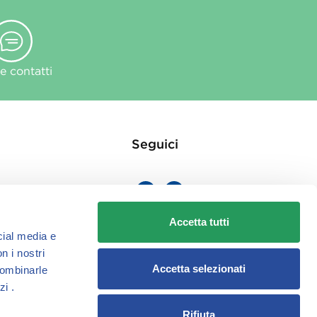
 contatti
Seguici
Accetta tutti
cial media e
ie
n i nostri
Accetta selezionati
combinarle
zi .
Rifiuta