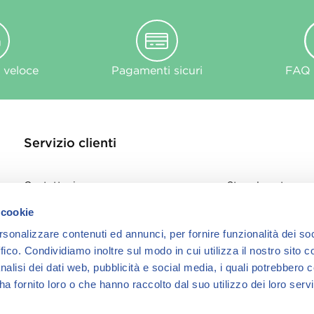
 veloce
Pagamenti sicuri
FAQ e
Servizio clienti
Contattaci
Store Locator
Privacy Policy
 cookie
Cookie
rsonalizzare contenuti ed annunci, per fornire funzionalità dei so
informativa Cook
ffico.
Condividiamo inoltre sul modo in cui utilizza il nostro sito co
nalisi dei dati web, pubblicità e social media, i quali potrebbero 
a fornito loro o che hanno raccolto dal suo utilizzo dei loro servi