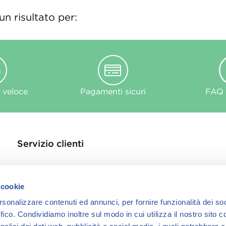
n risultato per:
 veloce
Pagamenti sicuri
FAQ e
Servizio clienti
Contattaci
Store Locator
 cookie
Privacy Policy
rsonalizzare contenuti ed annunci, per fornire funzionalità dei so
Cookie
ffico.
Condividiamo inoltre sul modo in cui utilizza il nostro sito co
informativa Cook