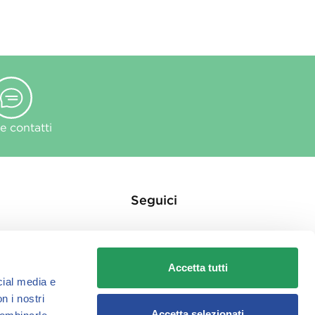
 contatti
Seguici
Accetta tutti
cial media e
n i nostri
ie
Accetta selezionati