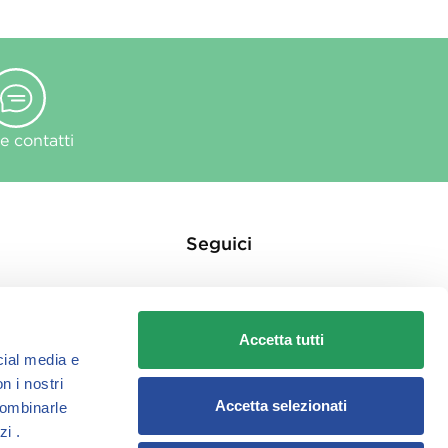
 contatti
Seguici
Accetta tutti
cial media e
n i nostri
ie
Accetta selezionati
combinarle
zi .