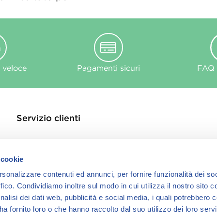
 veloce
Pagamenti sicuri
FAQ e
Servizio clienti
Contattaci
Store Locator
 cookie
Privacy Policy
rsonalizzare contenuti ed annunci, per fornire funzionalità dei so
Cookie
ffico.
Condividiamo inoltre sul modo in cui utilizza il nostro sito co
informativa Cook
nalisi dei dati web, pubblicità e social media, i quali potrebbero 
a fornito loro o che hanno raccolto dal suo utilizzo dei loro servi