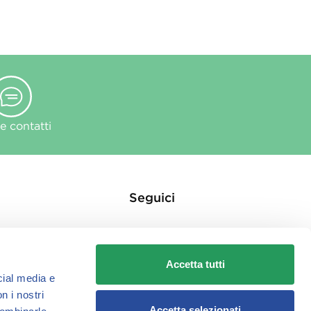
 contatti
Seguici
Accetta tutti
cial media e
n i nostri
ie
Accetta selezionati