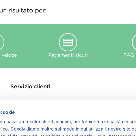
n risultato per:
 veloce
Pagamenti sicuri
FAQ e
Servizio clienti
Contattaci
Store Locator
 cookie
Privacy Policy
rsonalizzare contenuti ed annunci, per fornire funzionalità dei so
Cookie
ffico.
Condividiamo inoltre sul modo in cui utilizza il nostro sito co
informativa Cook