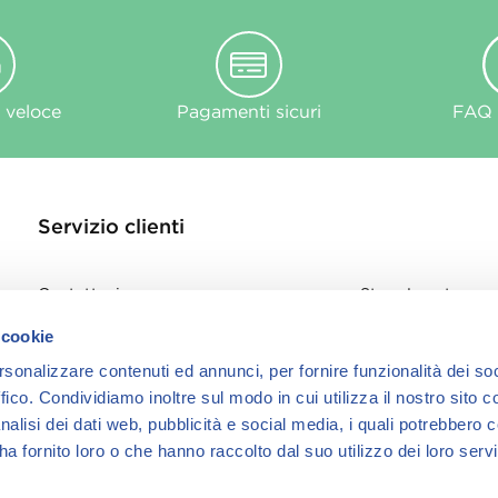
 veloce
Pagamenti sicuri
FAQ e
Servizio clienti
Contattaci
Store Locator
Privacy Policy
 cookie
Cookie
rsonalizzare contenuti ed annunci, per fornire funzionalità dei so
informativa Cook
ffico.
Condividiamo inoltre sul modo in cui utilizza il nostro sito co
nalisi dei dati web, pubblicità e social media, i quali potrebbero 
a fornito loro o che hanno raccolto dal suo utilizzo dei loro servi