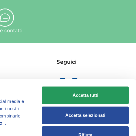
 contatti
Seguici
Accetta tutti
cial media e
ie
n i nostri
Accetta selezionati
combinarle
zi .
Rifiuta