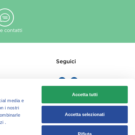
 contatti
Seguici
Accetta tutti
cial media e
ie
n i nostri
Accetta selezionati
combinarle
zi .
Rifiuta