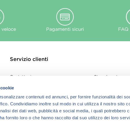
 veloce
Pagamenti sicuri
FAQ e
Servizio clienti
Contattaci
Store Locator
Privacy Policy
 cookie
Cookie
rsonalizzare contenuti ed annunci, per fornire funzionalità dei so
informativa Cook
ffico.
Condividiamo inoltre sul modo in cui utilizza il nostro sito co
nalisi dei dati web, pubblicità e social media, i quali potrebbero 
a fornito loro o che hanno raccolto dal suo utilizzo dei loro servi