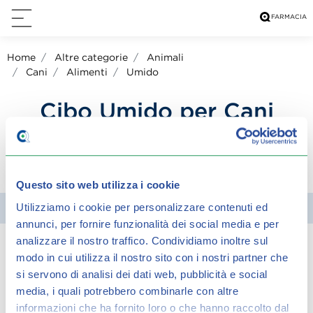
Home
Altre categorie
Animali
Cani
Alimenti
Umido
Cibo Umido per Cani
condividi su:
Questo sito web utilizza i cookie
Utilizziamo i cookie per personalizzare contenuti ed
Filtra
annunci, per fornire funzionalità dei social media e per
analizzare il nostro traffico.
Condividiamo inoltre sul
modo in cui utilizza il nostro sito con i nostri partner che
Spiacenti, ma non è stato trovato alcun
si servono di analisi dei dati web, pubblicità e social
risultato per:
media, i quali potrebbero combinarle con altre
informazioni che ha fornito loro o che hanno raccolto dal