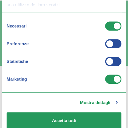
suo utilizzo dei loro servizi .
Selezione
Necessari
del
Spedizione veloce
Pagamenti sicuri
consenso
Preferenze
FAQ e contatti
Statistiche
Marketing
Q FARMA
Mostra dettagli
Servizio clienti
Accetta tutti