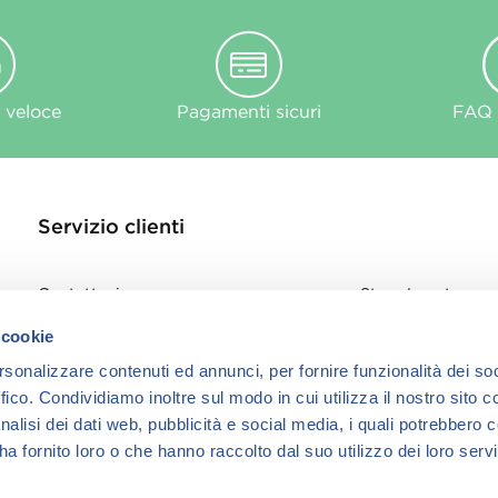
 veloce
Pagamenti sicuri
FAQ e
Servizio clienti
Contattaci
Store Locator
Privacy Policy
 cookie
Cookie
rsonalizzare contenuti ed annunci, per fornire funzionalità dei so
informativa Cook
ffico.
Condividiamo inoltre sul modo in cui utilizza il nostro sito co
nalisi dei dati web, pubblicità e social media, i quali potrebbero 
a fornito loro o che hanno raccolto dal suo utilizzo dei loro servi