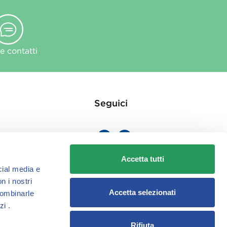
 contatti
Seguici
Accetta tutti
cial media e
ie
n i nostri
Accetta selezionati
combinarle
zi .
Rifiuta