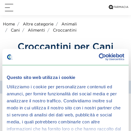
Home
Altre categorie
Animali
Cani
Alimenti
Croccantini
Croccantini per Cani
condividi su:
Questo sito web utilizza i cookie
Utilizziamo i cookie per personalizzare contenuti ed
Filtra
annunci, per fornire funzionalità dei social media e per
analizzare il nostro traffico.
Condividiamo inoltre sul
modo in cui utilizza il nostro sito con i nostri partner che
Spiacenti, ma non è stato trovato alcun
si servono di analisi dei dati web, pubblicità e social
risultato per:
media, i quali potrebbero combinarle con altre
informazioni che ha fornito loro o che hanno raccolto dal