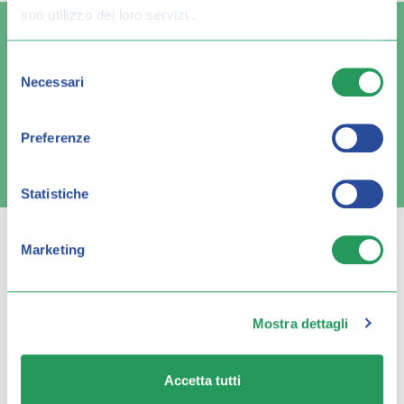
suo utilizzo dei loro servizi .
Selezione
Necessari
del
Spedizione veloce
Pagamenti sicuri
consenso
Preferenze
FAQ e contatti
Statistiche
Marketing
Q FARMA
Mostra dettagli
Servizio clienti
Accetta tutti