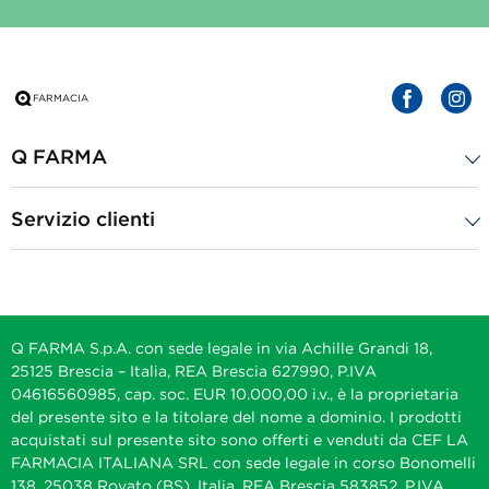
Q FARMA
Servizio clienti
Q FARMA S.p.A. con sede legale in via Achille Grandi 18,
25125 Brescia – Italia, REA Brescia 627990, P.IVA
04616560985, cap. soc. EUR 10.000,00 i.v., è la proprietaria
del presente sito e la titolare del nome a dominio. I prodotti
acquistati sul presente sito sono offerti e venduti da CEF LA
FARMACIA ITALIANA SRL con sede legale in corso Bonomelli
138, 25038 Rovato (BS), Italia, REA Brescia 583852, P.IVA