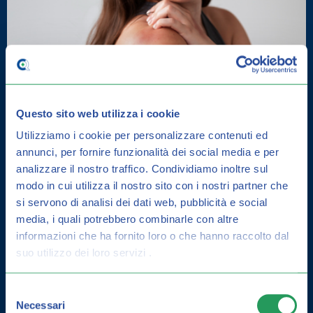
Questo sito web utilizza i cookie
Utilizziamo i cookie per personalizzare contenuti ed
annunci, per fornire funzionalità dei social media e per
DERMATITE SEBORROICA: COME
analizzare il nostro traffico.
Condividiamo inoltre sul
CURARLA E GUIDA ALLA
modo in cui utilizza il nostro sito con i nostri partner che
PREVENZIONE
si servono di analisi dei dati web, pubblicità e social
media, i quali potrebbero combinarle con altre
informazioni che ha fornito loro o che hanno raccolto dal
suo utilizzo dei loro servizi .
Selezione
Necessari
del