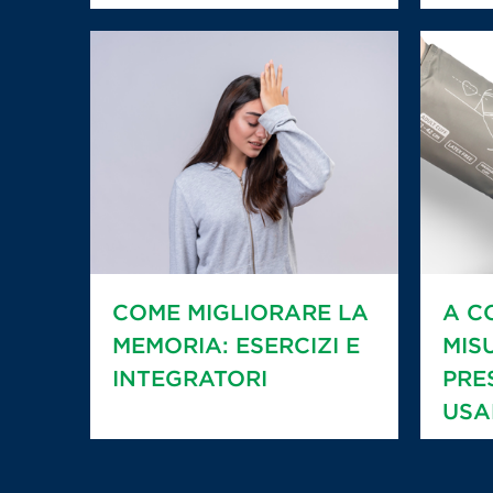
COME MIGLIORARE LA
A C
MEMORIA: ESERCIZI E
MIS
INTEGRATORI
PRE
USA