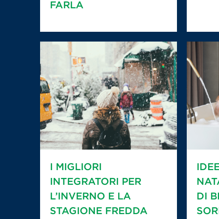
FARLA
I MIGLIORI
IDE
INTEGRATORI PER
NAT
L’INVERNO E LA
DI 
STAGIONE FREDDA
SOR