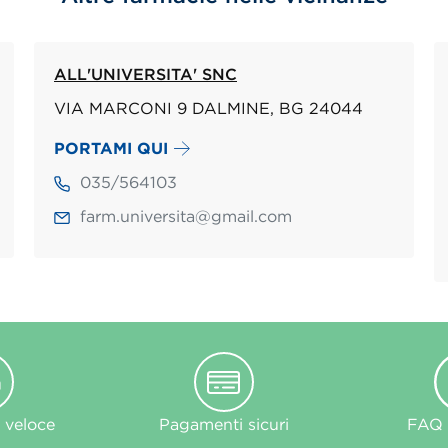
ALL'UNIVERSITA' SNC
VIA MARCONI 9 DALMINE, BG 24044
PORTAMI QUI
035/564103
farm.universita@gmail.com
 veloce
Pagamenti sicuri
FAQ e