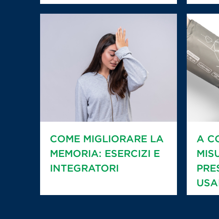
COME MIGLIORARE LA
A C
MEMORIA: ESERCIZI E
MIS
INTEGRATORI
PRE
USA