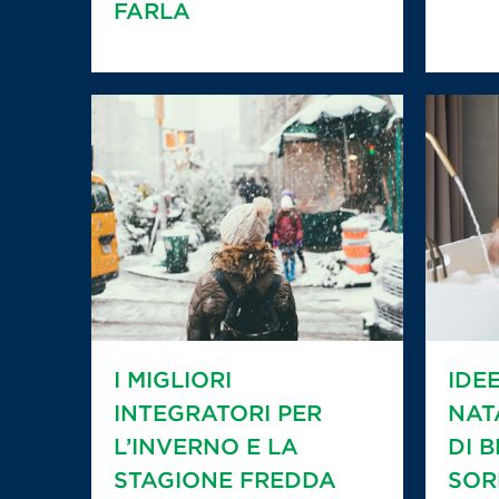
FARLA
I MIGLIORI
IDE
INTEGRATORI PER
NAT
L’INVERNO E LA
DI 
STAGIONE FREDDA
SOR