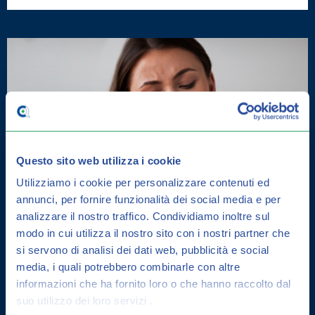
Questo sito web utilizza i cookie
Utilizziamo i cookie per personalizzare contenuti ed
annunci, per fornire funzionalità dei social media e per
analizzare il nostro traffico.
Condividiamo inoltre sul
modo in cui utilizza il nostro sito con i nostri partner che
si servono di analisi dei dati web, pubblicità e social
media, i quali potrebbero combinarle con altre
informazioni che ha fornito loro o che hanno raccolto dal
DERMATITE SEBORROICA: COME
suo utilizzo dei loro servizi .