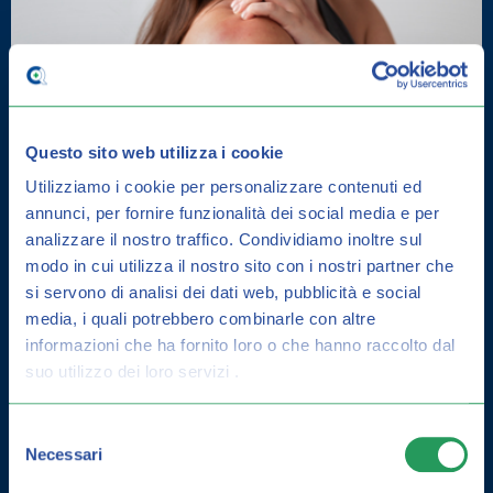
Questo sito web utilizza i cookie
Utilizziamo i cookie per personalizzare contenuti ed
annunci, per fornire funzionalità dei social media e per
DERMATITE SEBORROICA: COME
analizzare il nostro traffico.
Condividiamo inoltre sul
CURARLA E GUIDA ALLA
modo in cui utilizza il nostro sito con i nostri partner che
PREVENZIONE
si servono di analisi dei dati web, pubblicità e social
media, i quali potrebbero combinarle con altre
informazioni che ha fornito loro o che hanno raccolto dal
suo utilizzo dei loro servizi .
Selezione
Necessari
del
consenso