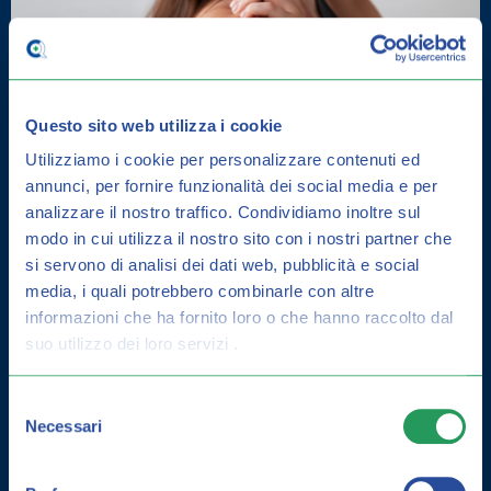
Questo sito web utilizza i cookie
Utilizziamo i cookie per personalizzare contenuti ed
annunci, per fornire funzionalità dei social media e per
analizzare il nostro traffico.
Condividiamo inoltre sul
DERMATITE SEBORROICA: COME
modo in cui utilizza il nostro sito con i nostri partner che
CURARLA E GUIDA ALLA
si servono di analisi dei dati web, pubblicità e social
PREVENZIONE
media, i quali potrebbero combinarle con altre
informazioni che ha fornito loro o che hanno raccolto dal
suo utilizzo dei loro servizi .
Selezione
Necessari
del
consenso