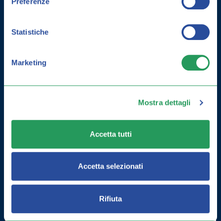
Preferenze
Statistiche
Marketing
Mostra dettagli
COME MIGLIORARE LA MEMORIA:
Accetta tutti
ESERCIZI E INTEGRATORI
Accetta selezionati
Rifiuta