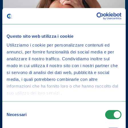
Questo sito web utilizza i cookie
Utilizziamo i cookie per personalizzare contenuti ed
annunci, per fornire funzionalità dei social media e per
DERMATITE SEBORROICA: COME
analizzare il nostro traffico.
Condividiamo inoltre sul
CURARLA E GUIDA ALLA
modo in cui utilizza il nostro sito con i nostri partner che
si servono di analisi dei dati web, pubblicità e social
PREVENZIONE
media, i quali potrebbero combinarle con altre
informazioni che ha fornito loro o che hanno raccolto dal
suo utilizzo dei loro servizi .
Selezione
Necessari
del
consenso