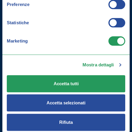
Preferenze
Statistiche
Marketing
Mostra dettagli
COME MIGLIORARE LA MEMORIA:
ESERCIZI E INTEGRATORI
Accetta tutti
Accetta selezionati
Rifiuta