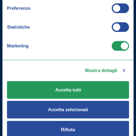
Preferenze
Statistiche
Marketing
Mostra dettagli
COME MIGLIORARE LA MEMORIA:
Accetta tutti
ESERCIZI E INTEGRATORI
Accetta selezionati
Rifiuta