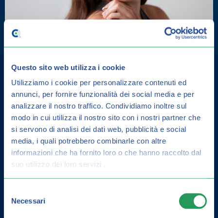
Questo sito web utilizza i cookie
Utilizziamo i cookie per personalizzare contenuti ed
annunci, per fornire funzionalità dei social media e per
analizzare il nostro traffico.
Condividiamo inoltre sul
DERMATITE SEBORROICA: COME
modo in cui utilizza il nostro sito con i nostri partner che
CURARLA E GUIDA ALLA
si servono di analisi dei dati web, pubblicità e social
PREVENZIONE
media, i quali potrebbero combinarle con altre
informazioni che ha fornito loro o che hanno raccolto dal
suo utilizzo dei loro servizi .
Selezione
Necessari
del
consenso