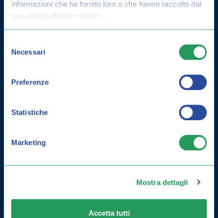
DERMATITE SEBORROICA: COME
informazioni che ha fornito loro o che hanno raccolto dal
CURARLA E GUIDA ALLA
suo utilizzo dei loro servizi .
PREVENZIONE
Selezione
Necessari
del
consenso
Preferenze
Statistiche
Marketing
Mostra dettagli
Accetta tutti