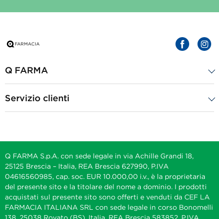
Q FARMA
Servizio clienti
Q FARMA S.p.A. con sede legale in via Achille Grandi 18,
25125 Brescia – Italia, REA Brescia 627990, P.IVA
04616560985, cap. soc. EUR 10.000,00 i.v., è la proprietaria
del presente sito e la titolare del nome a dominio. I prodotti
acquistati sul presente sito sono offerti e venduti da CEF LA
FARMACIA ITALIANA SRL con sede legale in corso Bonomelli
138, 25038 Rovato (BS), Italia, REA Brescia 583852, P.IVA