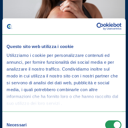
Questo sito web utilizza i cookie
Utilizziamo i cookie per personalizzare contenuti ed
annunci, per fornire funzionalità dei social media e per
DERMATITE SEBORROICA: COME
analizzare il nostro traffico.
Condividiamo inoltre sul
CURARLA E GUIDA ALLA
modo in cui utilizza il nostro sito con i nostri partner che
PREVENZIONE
si servono di analisi dei dati web, pubblicità e social
media, i quali potrebbero combinarle con altre
informazioni che ha fornito loro o che hanno raccolto dal
suo utilizzo dei loro servizi .
Selezione
Necessari
del