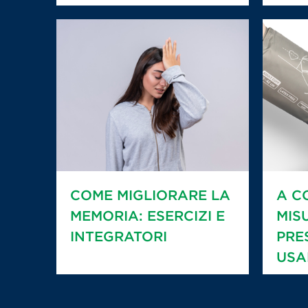
COME MIGLIORARE LA
A C
MEMORIA: ESERCIZI E
MIS
INTEGRATORI
PRE
USA