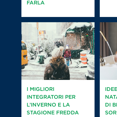
FARLA
I MIGLIORI
IDE
INTEGRATORI PER
NAT
L’INVERNO E LA
DI 
STAGIONE FREDDA
SOR