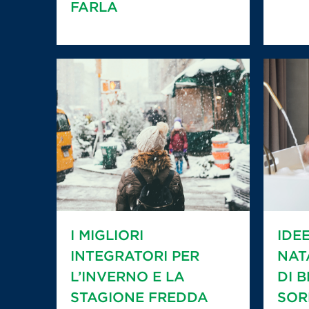
FARLA
I MIGLIORI
IDE
INTEGRATORI PER
NAT
L’INVERNO E LA
DI 
STAGIONE FREDDA
SOR