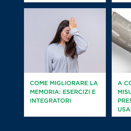
COME MIGLIORARE LA
A C
MEMORIA: ESERCIZI E
MIS
INTEGRATORI
PRE
USA