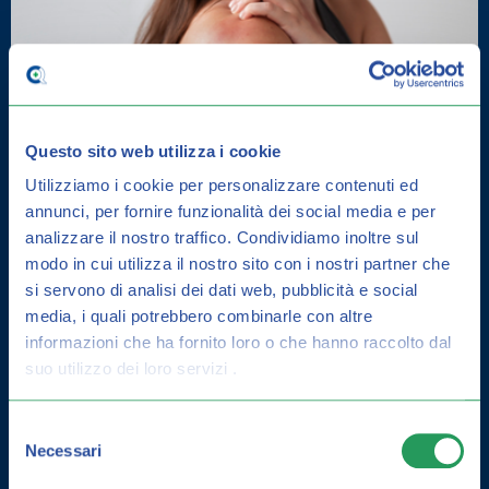
Questo sito web utilizza i cookie
Utilizziamo i cookie per personalizzare contenuti ed
annunci, per fornire funzionalità dei social media e per
DERMATITE SEBORROICA: COME
analizzare il nostro traffico.
Condividiamo inoltre sul
CURARLA E GUIDA ALLA
modo in cui utilizza il nostro sito con i nostri partner che
PREVENZIONE
si servono di analisi dei dati web, pubblicità e social
media, i quali potrebbero combinarle con altre
informazioni che ha fornito loro o che hanno raccolto dal
suo utilizzo dei loro servizi .
Selezione
Necessari
del
consenso