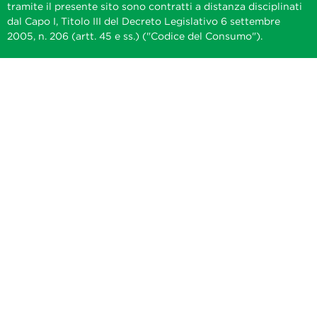
tramite il presente sito sono contratti a distanza disciplinati
dal Capo I, Titolo III del Decreto Legislativo 6 settembre
2005, n. 206 (artt. 45 e ss.) ("Codice del Consumo").