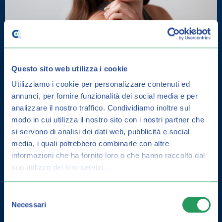
Questo sito web utilizza i cookie
Utilizziamo i cookie per personalizzare contenuti ed
annunci, per fornire funzionalità dei social media e per
analizzare il nostro traffico.
Condividiamo inoltre sul
DERMATITE SEBORROICA: COME
modo in cui utilizza il nostro sito con i nostri partner che
CURARLA E GUIDA ALLA
si servono di analisi dei dati web, pubblicità e social
PREVENZIONE
media, i quali potrebbero combinarle con altre
informazioni che ha fornito loro o che hanno raccolto dal
suo utilizzo dei loro servizi .
Selezione
Necessari
del
consenso