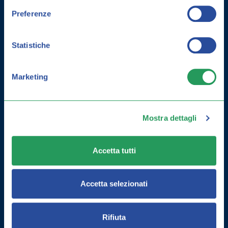
Preferenze
Statistiche
Marketing
Mostra dettagli
COME MIGLIORARE LA MEMORIA:
Accetta tutti
ESERCIZI E INTEGRATORI
Accetta selezionati
Rifiuta