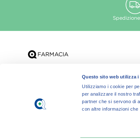
Spedizione
Chi siamo
Questo sito web utilizza i
App
Utilizziamo i cookie per pe
per analizzare il nostro tra
partner che si servono di a
con altre informazioni che h
Q FARMA S.p.A. con sede legale in via Achille Grandi 
presente sito e la titolare del nome a dominio. I pr