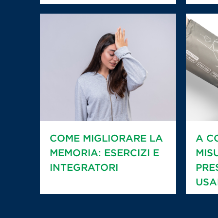
COME MIGLIORARE LA
A C
MEMORIA: ESERCIZI E
MIS
INTEGRATORI
PRE
USA