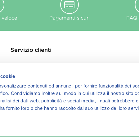
 veloce
Pagamenti sicuri
FAQ e
Servizio clienti
Contattaci
Store Locator
 cookie
Privacy Policy
rsonalizzare contenuti ed annunci, per fornire funzionalità dei so
Cookie
ffico.
Condividiamo inoltre sul modo in cui utilizza il nostro sito co
informativa Cook
nalisi dei dati web, pubblicità e social media, i quali potrebbero 
a fornito loro o che hanno raccolto dal suo utilizzo dei loro servi
18, 25125 Brescia – Italia, REA Brescia 627990, P.IVA 04616560985,
odotti acquistati sul presente sito sono offerti e venduti da CE