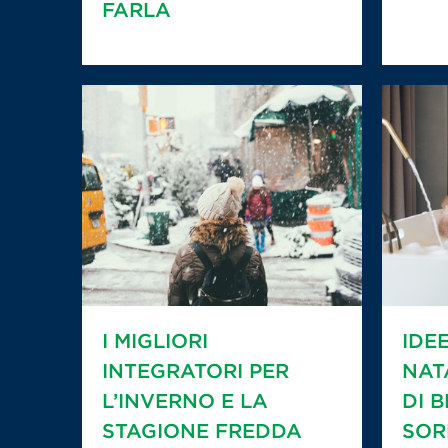
FARLA
I MIGLIORI
IDE
INTEGRATORI PER
NAT
L’INVERNO E LA
DI 
STAGIONE FREDDA
SOR