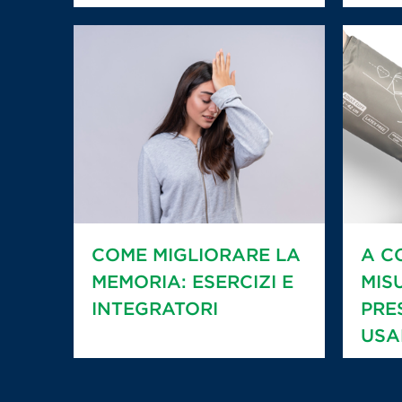
COME MIGLIORARE LA
A C
MEMORIA: ESERCIZI E
MIS
INTEGRATORI
PRE
USA