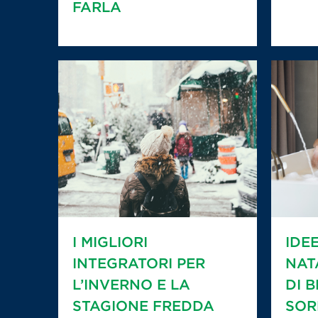
FARLA
I MIGLIORI
IDE
INTEGRATORI PER
NAT
L’INVERNO E LA
DI 
STAGIONE FREDDA
SOR