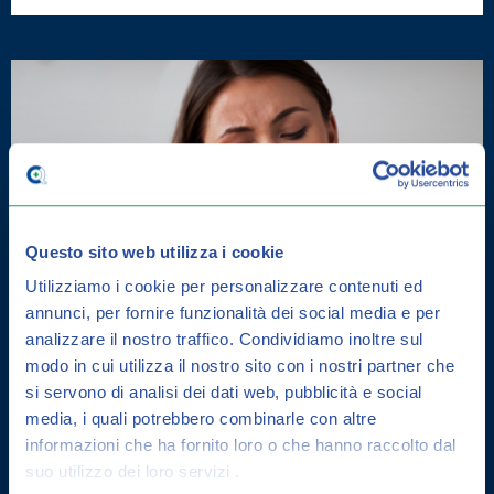
Questo sito web utilizza i cookie
Utilizziamo i cookie per personalizzare contenuti ed
annunci, per fornire funzionalità dei social media e per
analizzare il nostro traffico.
Condividiamo inoltre sul
modo in cui utilizza il nostro sito con i nostri partner che
si servono di analisi dei dati web, pubblicità e social
media, i quali potrebbero combinarle con altre
informazioni che ha fornito loro o che hanno raccolto dal
DERMATITE SEBORROICA: COME
suo utilizzo dei loro servizi .