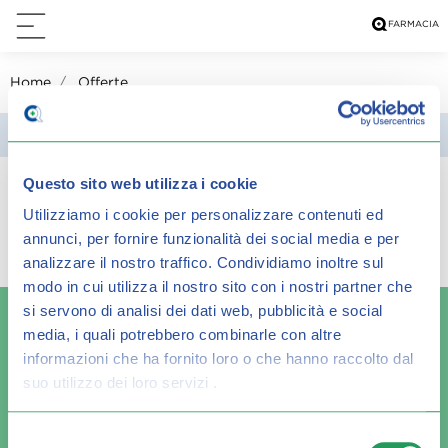
Home
Offerte
Filtra
Questo sito web utilizza i cookie
Spiacenti, ma non è stato trovato alcun
Utilizziamo i cookie per personalizzare contenuti ed
annunci, per fornire funzionalità dei social media e per
risultato per:
analizzare il nostro traffico.
Condividiamo inoltre sul
modo in cui utilizza il nostro sito con i nostri partner che
si servono di analisi dei dati web, pubblicità e social
media, i quali potrebbero combinarle con altre
informazioni che ha fornito loro o che hanno raccolto dal
suo utilizzo dei loro servizi .
Spedizione veloce
Pagamenti sicuri
Selezione