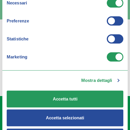
Necessari
del
FAQ e contatti
consenso
Preferenze
Statistiche
Q FARMA
Marketing
Servizio clienti
Mostra dettagli
Accetta tutti
Q FARMA S.p.A. con sede legale in via Achille Grandi 18,
25125 Brescia – Italia, REA Brescia 627990, P.IVA
04616560985, cap. soc. EUR 10.000,00 i.v., è la proprietaria
Accetta selezionati
del presente sito e la titolare del nome a dominio. I prodotti
acquistati sul presente sito sono offerti e venduti da CEF LA