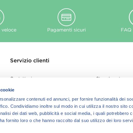
 veloce
Pagamenti sicuri
FAQ e
Servizio clienti
Contattaci
Store Locator
Privacy Policy
 cookie
Cookie
rsonalizzare contenuti ed annunci, per fornire funzionalità dei so
informativa Cook
ffico.
Condividiamo inoltre sul modo in cui utilizza il nostro sito co
nalisi dei dati web, pubblicità e social media, i quali potrebbero 
a fornito loro o che hanno raccolto dal suo utilizzo dei loro servi