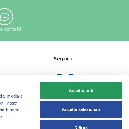
 contatti
Seguici
Accetta tutti
cial media e
ie
n i nostri
Accetta selezionati
combinarle
zi .
Rifiuta