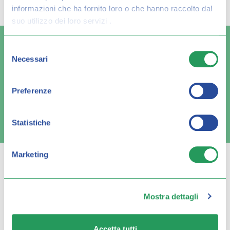
risultato per:
informazioni che ha fornito loro o che hanno raccolto dal
suo utilizzo dei loro servizi .
Selezione
Necessari
del
consenso
Spedizione veloce
Pagamenti sicuri
Preferenze
FAQ e contatti
Statistiche
Marketing
Mostra dettagli
Q FARMA
Accetta tutti