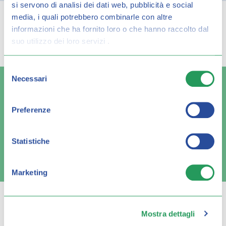
si servono di analisi dei dati web, pubblicità e social
media, i quali potrebbero combinarle con altre
Spiacenti, ma non è stato trovato alcun
informazioni che ha fornito loro o che hanno raccolto dal
suo utilizzo dei loro servizi .
risultato per:
Selezione
Necessari
del
consenso
Preferenze
Spedizione veloce
Pagamenti sicuri
Statistiche
FAQ e contatti
Marketing
Mostra dettagli