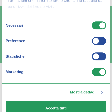
informazioni che ha fornito loro o che hanno raccolto dal
suo utilizzo dei loro servizi .
Selezione
Necessari
del
Spedizione veloce
Pagamenti sicuri
consenso
Preferenze
FAQ e contatti
Statistiche
Marketing
Q FARMA
Mostra dettagli
Servizio clienti
Accetta tutti