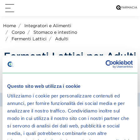
Home
Integratori e Alimenti
Corpo
Stomaco e intestino
Fermenti Lattici
Adulti
Fermenti Lattici per Adulti
condividi su:
Questo sito web utilizza i cookie
Utilizziamo i cookie per personalizzare contenuti ed
Filtra
annunci, per fornire funzionalità dei social media e per
analizzare il nostro traffico.
Condividiamo inoltre sul
modo in cui utilizza il nostro sito con i nostri partner che
Spiacenti, ma non è stato trovato alcun
si servono di analisi dei dati web, pubblicità e social
risultato per:
media, i quali potrebbero combinarle con altre