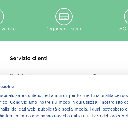
 veloce
Pagamenti sicuri
FAQ e
Servizio clienti
Contattaci
Store Locator
Privacy Policy
 cookie
Cookie
rsonalizzare contenuti ed annunci, per fornire funzionalità dei so
informativa Cook
ffico.
Condividiamo inoltre sul modo in cui utilizza il nostro sito co
nalisi dei dati web, pubblicità e social media, i quali potrebbero 
a fornito loro o che hanno raccolto dal suo utilizzo dei loro servi