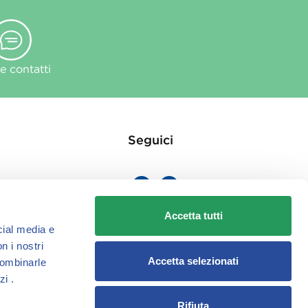
 contatti
Seguici
Accetta tutti
cial media e
ie
n i nostri
Accetta selezionati
combinarle
zi .
Rifiuta