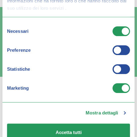
informazioni che ha fornito loro o che hanno raccolto dal
suo utilizzo dei loro servizi .
Selezione
Necessari
del
Spedizione veloce
Pagamenti sicuri
consenso
Preferenze
FAQ e contatti
Statistiche
Marketing
Q FARMA
Mostra dettagli
Servizio clienti
Accetta tutti