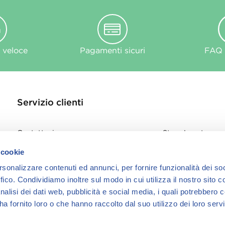
 veloce
Pagamenti sicuri
FAQ e
Servizio clienti
Contattaci
Store Locator
Privacy Policy
 cookie
Cookie
rsonalizzare contenuti ed annunci, per fornire funzionalità dei so
informativa Cook
ffico.
Condividiamo inoltre sul modo in cui utilizza il nostro sito co
nalisi dei dati web, pubblicità e social media, i quali potrebbero 
a fornito loro o che hanno raccolto dal suo utilizzo dei loro servi