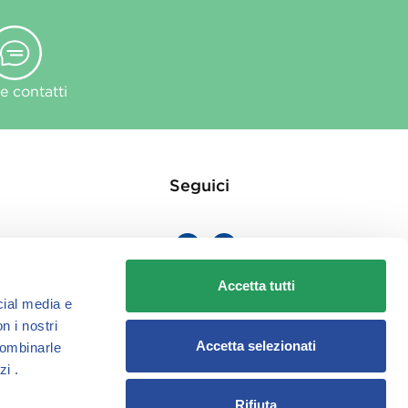
 contatti
Seguici
Accetta tutti
cial media e
ie
n i nostri
Accetta selezionati
combinarle
zi .
Rifiuta