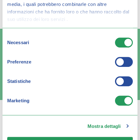
media, i quali potrebbero combinarle con altre
Spiacenti, ma non è stato trovato alcun
informazioni che ha fornito loro o che hanno raccolto dal
risultato per:
suo utilizzo dei loro servizi .
Selezione
Necessari
del
consenso
Spedizione veloce
Pagamenti sicuri
Preferenze
Statistiche
FAQ e contatti
Marketing
Mostra dettagli
Q FARMA