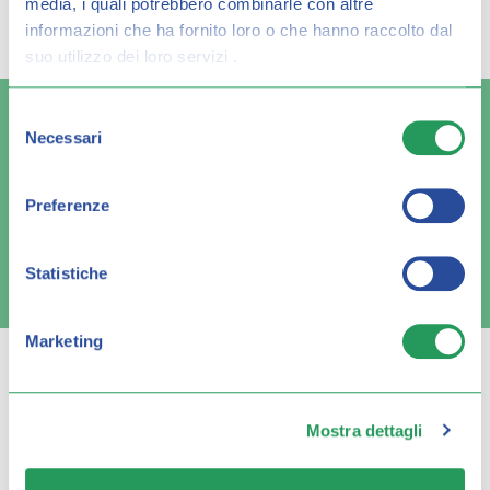
media, i quali potrebbero combinarle con altre
risultato per:
informazioni che ha fornito loro o che hanno raccolto dal
suo utilizzo dei loro servizi .
Selezione
Necessari
del
consenso
Spedizione veloce
Pagamenti sicuri
Preferenze
Statistiche
FAQ e contatti
Marketing
Mostra dettagli
Q FARMA