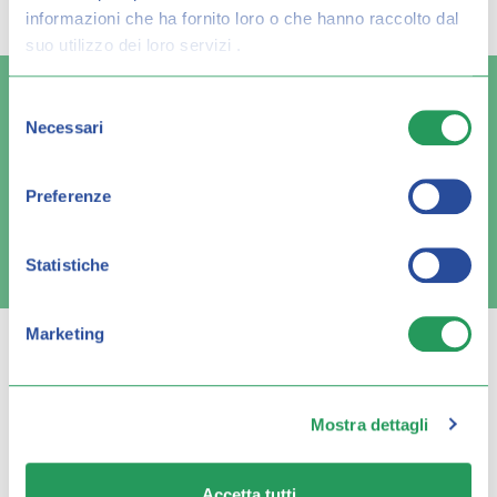
risultato per:
informazioni che ha fornito loro o che hanno raccolto dal
suo utilizzo dei loro servizi .
Selezione
Necessari
del
consenso
Spedizione veloce
Pagamenti sicuri
Preferenze
FAQ e contatti
Statistiche
Marketing
Mostra dettagli
Q FARMA
Accetta tutti