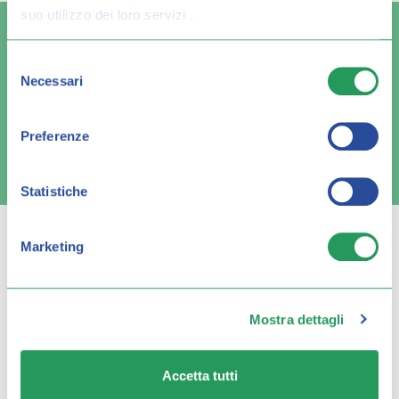
suo utilizzo dei loro servizi .
Selezione
Necessari
del
Spedizione veloce
Pagamenti sicuri
consenso
Preferenze
FAQ e contatti
Statistiche
Marketing
Q FARMA
Mostra dettagli
Servizio clienti
Accetta tutti