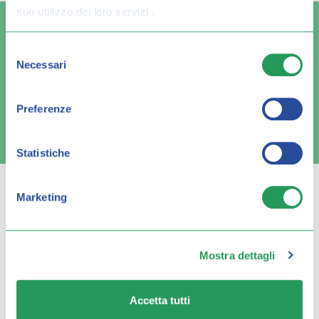
suo utilizzo dei loro servizi .
Selezione
Necessari
del
Spedizione veloce
Pagamenti sicuri
consenso
Preferenze
FAQ e contatti
Statistiche
Marketing
Q FARMA
Mostra dettagli
Servizio clienti
Accetta tutti