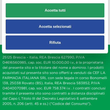
Q FARMA
Accetta tutti
Servizio clienti
Accetta selezionati
Rifiuta
Q FARMA S.p.A. con sede legale in via Achille Grandi 18,
25125 Brescia – Italia, REA Brescia 627990, P.IVA
04616560985, cap. soc. EUR 10.000,00 i.v., è la proprietaria
del presente sito e la titolare del nome a dominio. I prodotti
acquistati sul presente sito sono offerti e venduti da CEF LA
FARMACIA ITALIANA SRL con sede legale in corso Bonomelli
138, 25038 Rovato (BS), Italia, REA Brescia 583852, P.IVA
04040070981, cap. soc. EUR 758.374 i.v. . I contratti conclusi
tramite il presente sito sono contratti a distanza disciplinati
dal Capo I, Titolo III del Decreto Legislativo 6 settembre
2005, n. 206 (artt. 45 e ss.) ("Codice del Consumo").