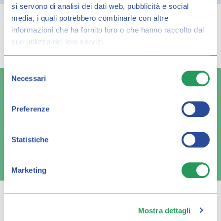
si servono di analisi dei dati web, pubblicità e social
media, i quali potrebbero combinarle con altre
informazioni che ha fornito loro o che hanno raccolto dal
Spiacenti, ma non è stato trovato alcun
suo utilizzo dei loro servizi .
risultato per:
Selezione
Necessari
del
consenso
Preferenze
Spedizione veloce
Pagamenti sicuri
Statistiche
FAQ e contatti
Marketing
Mostra dettagli