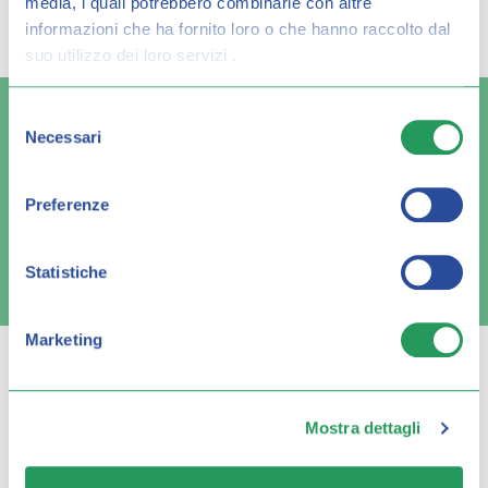
media, i quali potrebbero combinarle con altre
risultato per:
informazioni che ha fornito loro o che hanno raccolto dal
suo utilizzo dei loro servizi .
Selezione
Necessari
del
consenso
Spedizione veloce
Pagamenti sicuri
Preferenze
Statistiche
FAQ e contatti
Marketing
Mostra dettagli
Q FARMA