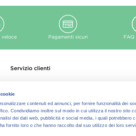
 veloce
Pagamenti sicuri
FAQ e
Servizio clienti
Contattaci
Store Locator
 cookie
Privacy Policy
rsonalizzare contenuti ed annunci, per fornire funzionalità dei so
Cookie
ffico.
Condividiamo inoltre sul modo in cui utilizza il nostro sito co
informativa Cook
nalisi dei dati web, pubblicità e social media, i quali potrebbero 
a fornito loro o che hanno raccolto dal suo utilizzo dei loro servi