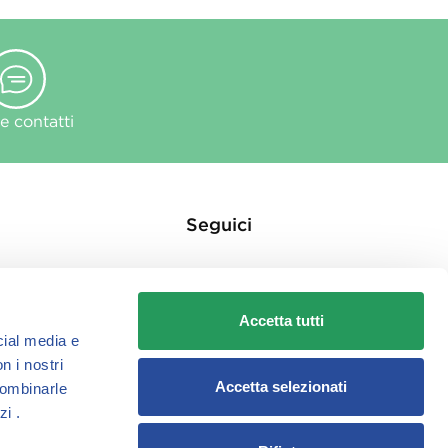
 contatti
Seguici
Accetta tutti
cial media e
n i nostri
ie
Accetta selezionati
combinarle
zi .