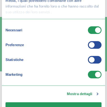
media, i quali potrebbero combinarle con altre
risultato per:
informazioni che ha fornito loro o che hanno raccolto dal
suo utilizzo dei loro servizi .
Selezione
Necessari
del
consenso
Spedizione veloce
Pagamenti sicuri
Preferenze
Statistiche
FAQ e contatti
Marketing
Mostra dettagli
Q FARMA