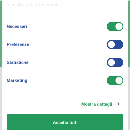
suo utilizzo dei loro servizi .
Selezione
Necessari
del
Spedizione veloce
Pagamenti sicuri
consenso
Preferenze
FAQ e contatti
Statistiche
Marketing
Q FARMA
Mostra dettagli
Servizio clienti
Accetta tutti