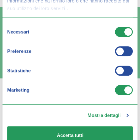
informazioni che ha fornito loro o che hanno raccolto dal
suo utilizzo dei loro servizi .
Selezione
Necessari
del
Spedizione veloce
Pagamenti sicuri
consenso
Preferenze
FAQ e contatti
Statistiche
Marketing
Q FARMA
Mostra dettagli
Servizio clienti
Accetta tutti