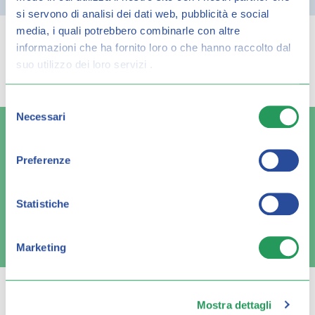
Filtra
si servono di analisi dei dati web, pubblicità e social
media, i quali potrebbero combinarle con altre
informazioni che ha fornito loro o che hanno raccolto dal
Spiacenti, ma non è stato trovato alcun
suo utilizzo dei loro servizi .
risultato per:
Selezione
Necessari
del
consenso
Preferenze
Spedizione veloce
Pagamenti sicuri
Statistiche
FAQ e contatti
Marketing
Mostra dettagli