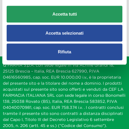
Q FARMA
Accetta tutti
Servizio clienti
Accetta selezionati
Rifiuta
Q FARMA S.p.A. con sede legale in via Achille Grandi 18,
25125 Brescia – Italia, REA Brescia 627990, P.IVA
04616560985, cap. soc. EUR 10.000,00 i.v., è la proprietaria
del presente sito e la titolare del nome a dominio. I prodotti
acquistati sul presente sito sono offerti e venduti da CEF LA
FARMACIA ITALIANA SRL con sede legale in corso Bonomelli
138, 25038 Rovato (BS), Italia, REA Brescia 583852, P.IVA
04040070981, cap. soc. EUR 758.374 i.v. . I contratti conclusi
tramite il presente sito sono contratti a distanza disciplinati
dal Capo I, Titolo III del Decreto Legislativo 6 settembre
2005, n. 206 (artt. 45 e ss.) ("Codice del Consumo").