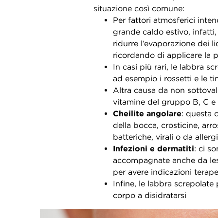
situazione così comune:
Per fattori atmosferici int
grande caldo estivo, infatti,
ridurre l’evaporazione dei l
ricordando di applicare la 
In casi più rari, le labbra 
ad esempio i rossetti e le ti
Altra causa da non sottoval
vitamine del gruppo B, C e 
Cheilite angolare
: questa 
della bocca, crosticine, arr
batteriche, virali o da allerg
Infezioni e dermatiti
: ci s
accompagnate anche da lesi
per avere indicazioni terape
Infine, le labbra screpolat
corpo a disidratarsi