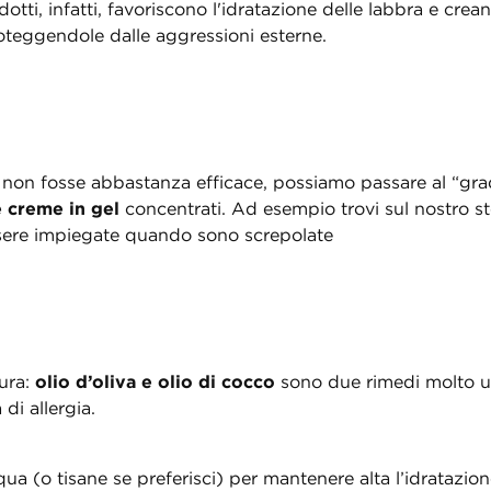
otti, infatti, favoriscono l'idratazione delle labbra e cre
roteggendole dalle aggressioni esterne.
o non fosse abbastanza efficace, possiamo passare al “grad
 creme in gel
concentrati. Ad esempio trovi sul nostro s
sere impiegate quando sono screpolate
tura:
olio d’oliva e olio di cocco
sono due rimedi molto uti
di allergia.
qua (o tisane se preferisci) per mantenere alta l’idratazion