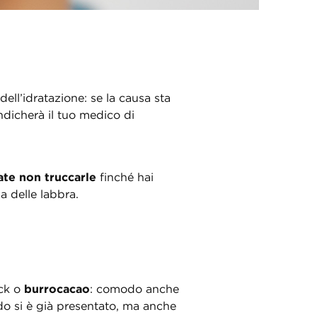
ell’idratazione: se la causa sta
ndicherà il tuo medico di
late non truccarle
finché hai
a delle labbra.
ick o
burrocacao
: comodo anche
do si è già presentato, ma anche