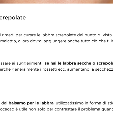
crepolate
imedi per curare le labbra screpolate dal punto di vista d
alattia, allora dovrai aggiungere anche tutto ciò che ti i
assare ai suggerimenti:
se hai le labbra secche o screpo
, perché generalmente i rossetti ecc. aumentano la secchezz
a dal
balsamo per le labbra
, utilizzatissimo in forma di st
rocacao è utile non solo per contrastare il problema quan