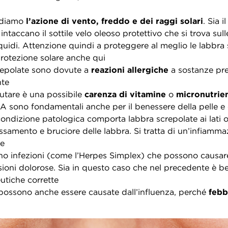
endiamo
l’azione di vento, freddo e dei raggi solari
. Sia 
 intaccano il sottile velo oleoso protettivo che si trova sul
iquidi. Attenzione quindi a proteggere al meglio le labbra 
protezione solare anche qui
screpolate sono dovute a
reazioni allergiche
a sostanze pre
nte
utare è una possibile
carenza di vitamine
o
micronutrien
A sono fondamentali anche per il benessere della pelle e 
condizione patologica comporta labbra screpolate ai lati o a
ossamento e bruciore delle labbra. Si tratta di un’infiamm
ie
ono infezioni (come l’Herpes Simplex) che possono causar
oni dolorose. Sia in questo caso che nel precedente è be
utiche corrette
e possono anche essere causate dall’influenza, perché
febb