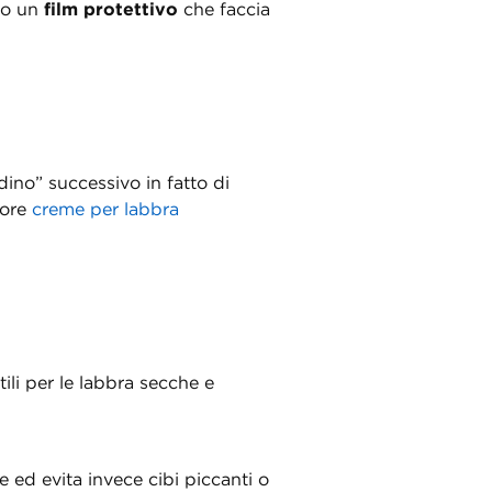
ano un
film protettivo
che faccia
ino” successivo in fatto di
tore
creme per labbra
li per le labbra secche e
e ed evita invece cibi piccanti o