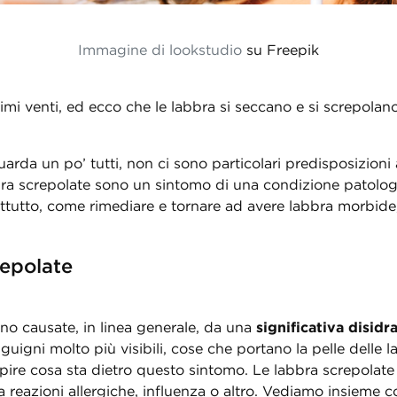
Immagine di lookstudio
su Freepik
rimi venti, ed ecco che le labbra si seccano e si screpolano
arda un po’ tutti, non ci sono particolari predisposizioni a
abbra screpolate sono un sintomo di una condizione patolo
tutto, come rimediare e tornare ad avere labbra morbide, 
repolate
no causate, in linea generale, da una
significativa disidr
nguigni molto più visibili, cose che portano la pelle delle 
pire cosa sta dietro questo sintomo. Le labbra screpolate 
a reazioni allergiche, influenza o altro. Vediamo insieme c