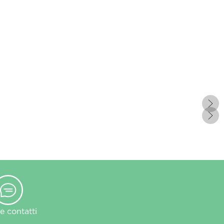
?
 contatti